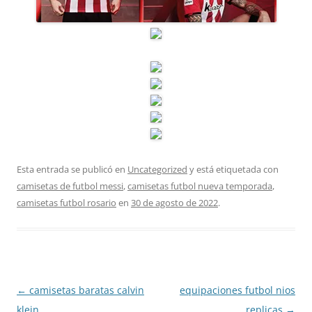
Esta entrada se publicó en
Uncategorized
y está etiquetada con
camisetas de futbol messi
,
camisetas futbol nueva temporada
,
camisetas futbol rosario
en
30 de agosto de 2022
.
Navegación
←
camisetas baratas calvin
equipaciones futbol nios
de
klein
replicas
→