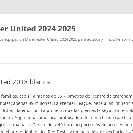
r United 2024 2025
 equipación Manchester United 2024 2025 para adultos y niños. Personalizad
Saltar
al
contenido
ited 2018 blanca
 familias, eso sí, a menos de 35 kilómetros del centro de entrenami
ñoles: apenas 49 millones. La Premier League, pese a las influenci
l fútbol: la emoción. La primera, que las piernas le seguirán tem
zuela y Argentina, como local ambos, debido a una lesión que le a
 que forma parte García, desveló hace un poco más de una semana
o el punto débil de los Red Devils y no iba a desaprovecharlo. ↑ 