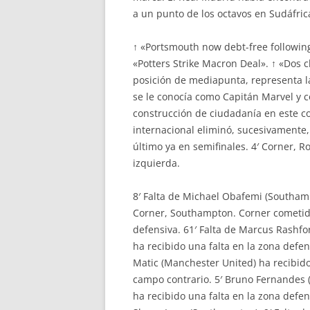
a un punto de los octavos en Sudáfric
↑ «Portsmouth now debt-free following
«Potters Strike Macron Deal». ↑ «Dos 
posición de mediapunta, representa la
se le conocía como Capitán Marvel y 
construcción de ciudadanía en este con
internacional eliminó, sucesivamente, 
último ya en semifinales. 4′ Corner, 
izquierda.
8′ Falta de Michael Obafemi (Southam
Corner, Southampton. Corner cometido
defensiva. 61′ Falta de Marcus Rashfo
ha recibido una falta en la zona defe
Matic (Manchester United) ha recibido
campo contrario. 5′ Bruno Fernandes 
ha recibido una falta en la zona defen