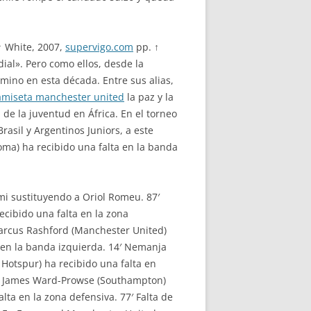
↑ White, 2007,
supervigo.com
pp. ↑
ial». Pero como ellos, desde la
mino en esta década. Entre sus alias,
amiseta manchester united
la paz y la
 de la juventud en África. En el torneo
asil y Argentinos Juniors, a este
oma) ha recibido una falta en la banda
i sustituyendo a Oriol Romeu. 87′
cibido una falta en la zona
 Marcus Rashford (Manchester United)
a en la banda izquierda. 14′ Nemanja
Hotspur) ha recibido una falta en
77′ James Ward-Prowse (Southampton)
lta en la zona defensiva. 77′ Falta de