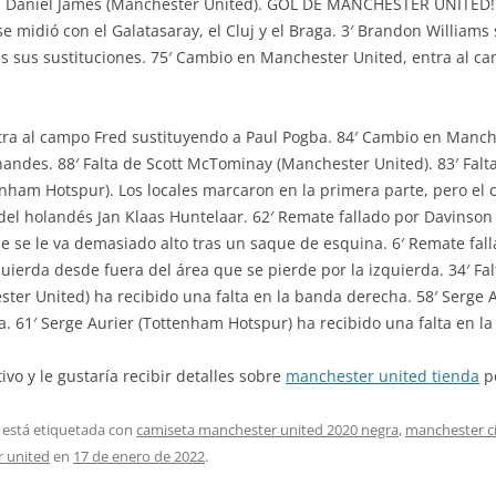
de Daniel James (Manchester United). GOL DE MANCHESTER UNITED!
se midió con el Galatasaray, el Cluj y el Braga. 3′ Brandon William
 sus sustituciones. 75′ Cambio en Manchester United, entra al c
ra al campo Fred sustituyendo a Paul Pogba. 84′ Cambio en Manche
ndes. 88′ Falta de Scott McTominay (Manchester United). 83′ Fal
tenham Hotspur). Los locales marcaron en la primera parte, pero el
 del holandés Jan Klaas Huntelaar. 62′ Remate fallado por Davins
ue se le va demasiado alto tras un saque de esquina. 6′ Remate fa
uierda desde fuera del área que se pierde por la izquierda. 34′ F
ter United) ha recibido una falta en la banda derecha. 58′ Serge 
a. 61′ Serge Aurier (Tottenham Hotspur) ha recibido una falta en la
ivo y le gustaría recibir detalles sobre
manchester united tienda
po
 está etiquetada con
camiseta manchester united 2020 negra
,
manchester ci
r united
en
17 de enero de 2022
.