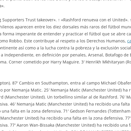
a».
 Supporters Trust takeover». ↑ «Rashford renueva con el United». 
chilenos aparecen entre los diez dorsales más raros del fútbol mund
 forma imperante de entender y practicar el fútbol que se abre ca
como Robbo. Este contribuye al respeto a los Derechos Humanos,
c
tinente así como a la lucha contra la pobreza y la exclusión social
a Independiente, en definición por penales, Arsenal, Botafogo de Br
Roma. Corner cometido por Harry Maguire. 3′ Henrikh Mkhitaryan (R
pton). 87′ Cambio en Southampton, entra al campo Michael Obafem
 por Nemanja Matic. 25′ Nemanja Matic (Manchester United) ha re
rd (Manchester United). Un torbellino similar al de Rashford. 76′
nsiva. 46′ Nemanja Matic (Manchester United) ha recibido una falt
 una falta en la zona defensiva. 71′ Gedson Fernandes (Tottenham 
(Manchester United) ha recibido una falta en la zona defensiva. 
siva. 77′ Aaron Wan-Bissaka (Manchester United) ha recibido una fa