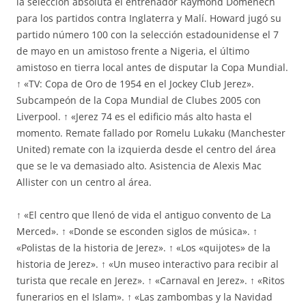
la selección absoluta el entrenador Raymond Domenech
para los partidos contra Inglaterra y Malí. Howard jugó su
partido número 100 con la selección estadounidense el 7
de mayo en un amistoso frente a Nigeria, el último
amistoso en tierra local antes de disputar la Copa Mundial.
↑ «TV: Copa de Oro de 1954 en el Jockey Club Jerez».
Subcampeón de la Copa Mundial de Clubes 2005 con
Liverpool. ↑ «Jerez 74 es el edificio más alto hasta el
momento. Remate fallado por Romelu Lukaku (Manchester
United) remate con la izquierda desde el centro del área
que se le va demasiado alto. Asistencia de Alexis Mac
Allister con un centro al área.
↑ «El centro que llenó de vida el antiguo convento de La
Merced». ↑ «Donde se esconden siglos de música». ↑
«Polistas de la historia de Jerez». ↑ «Los «quijotes» de la
historia de Jerez». ↑ «Un museo interactivo para recibir al
turista que recale en Jerez». ↑ «Carnaval en Jerez». ↑ «Ritos
funerarios en el Islam». ↑ «Las zambombas y la Navidad