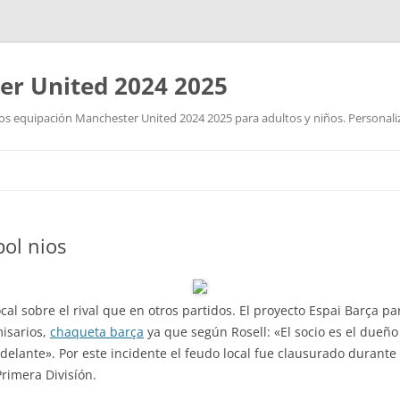
r United 2024 2025
 equipación Manchester United 2024 2025 para adultos y niños. Personalizad
Saltar
al
contenido
bol nios
al sobre el rival que en otros partidos. El proyecto Espai Barça p
isarios,
chaqueta barça
ya que según Rosell: «El socio es el dueño
delante». Por este incidente el feudo local fue clausurado durante
rimera Divisíón.