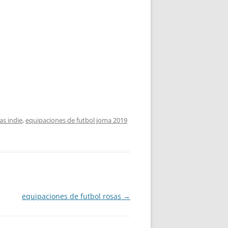
s indie
,
equipaciones de futbol joma 2019
equipaciones de futbol rosas
→