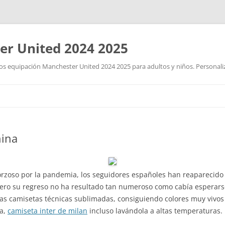
r United 2024 2025
 equipación Manchester United 2024 2025 para adultos y niños. Personalizad
Saltar
al
contenido
hina
rzoso por la pandemia, los seguidores españoles han reaparecido y
ero su regreso no ha resultado tan numeroso como cabía esperarse
a las camisetas técnicas sublimadas, consiguiendo colores muy viv
ta,
camiseta inter de milan
incluso lavándola a altas temperaturas.