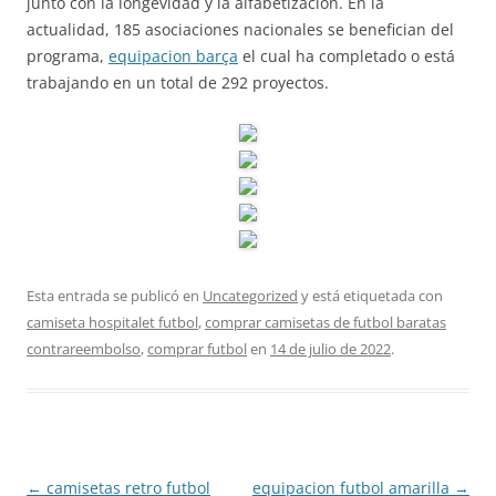
junto con la longevidad y la alfabetización. En la
actualidad, 185 asociaciones nacionales se benefician del
programa,
equipacion barça
el cual ha completado o está
trabajando en un total de 292 proyectos.
Esta entrada se publicó en
Uncategorized
y está etiquetada con
camiseta hospitalet futbol
,
comprar camisetas de futbol baratas
contrareembolso
,
comprar futbol
en
14 de julio de 2022
.
Navegación
←
camisetas retro futbol
equipacion futbol amarilla
→