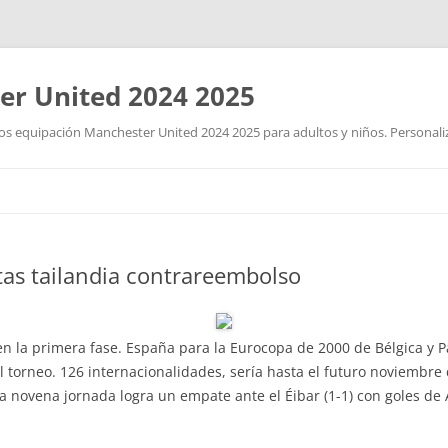
r United 2024 2025
 equipación Manchester United 2024 2025 para adultos y niños. Personalizad
Saltar
al
contenido
tas tailandia contrareembolso
n la primera fase. España para la Eurocopa de 2000 de Bélgica y Pa
el torneo. 126 internacionalidades, sería hasta el futuro noviembr
 la novena jornada logra un empate ante el Éibar (1-1) con goles d