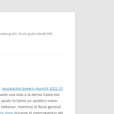
as gratis. Envío gratis desde 69€.
a,
equipacion bayern munich 2022 23
vado una vida a la deriva hasta ese
a
quien lo llamó un «político nato».
elevisor, mientras el fiscal general
ty store
durante el interrogatorio del