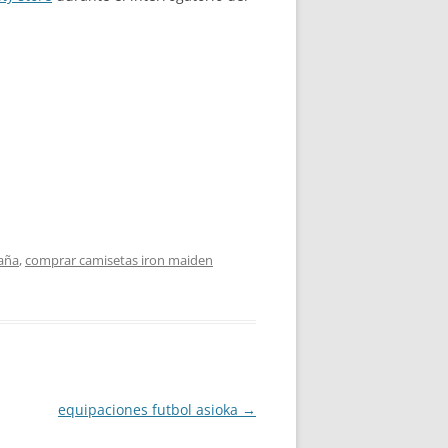
paña
,
comprar camisetas iron maiden
equipaciones futbol asioka
→