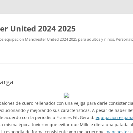
r United 2024 2025
 equipación Manchester United 2024 2025 para adultos y niños. Personalizad
Saltar
al
contenido
larga
 balones de cuero rellenados con una vejiga para darle consistenci
volucionando y mejorando sus características. A pesar de haber lle
e acuerdo con la periodista Frances FitzGerald,
equipacion españ
 misma época tuvieron que evitar que Milk le diera una patada al t
ell, respondía de forma consistente «no me acuerdo»,
manchester ci