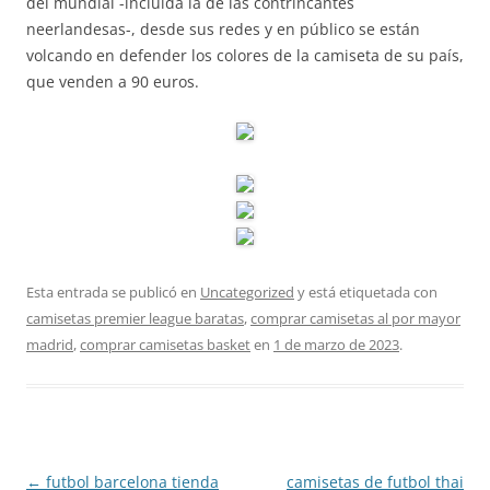
del mundial -incluida la de las contrincantes
neerlandesas-, desde sus redes y en público se están
volcando en defender los colores de la camiseta de su país,
que venden a 90 euros.
Esta entrada se publicó en
Uncategorized
y está etiquetada con
camisetas premier league baratas
,
comprar camisetas al por mayor
madrid
,
comprar camisetas basket
en
1 de marzo de 2023
.
Navegación
←
futbol barcelona tienda
camisetas de futbol thai