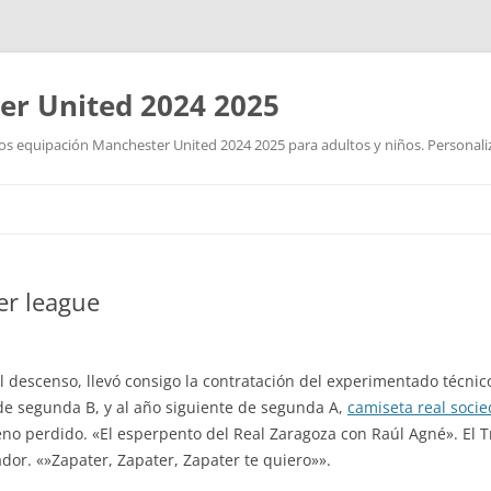
r United 2024 2025
 equipación Manchester United 2024 2025 para adultos y niños. Personalizad
Saltar
al
contenido
er league
 descenso, llevó consigo la contratación del experimentado técnic
e segunda B, y al año siguiente de segunda A,
camiseta real soci
no perdido. «El esperpento del Real Zaragoza con Raúl Agné». El T
ador. «»Zapater, Zapater, Zapater te quiero»».