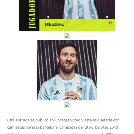
Esta entrada se publicó en
Uncategorized
y está etiquetada con
camisetas baratas barcelona
,
camisetas de futbol baratas 2018