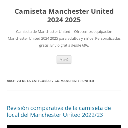
Camiseta Manchester United
2024 2025
Camiseta de Manchester United – Ofrecemos equipación
Manchester United 2024 2025 para adultos y niños. Personalizadas
gratis. Envío gratis desde 69€.
Saltar
Menú
al
contenido
ARCHIVO DE LA CATEGORÍA:
VIGO-MANCHESTER UNITED
Revisión comparativa de la camiseta de
local del Manchester United 2022/23