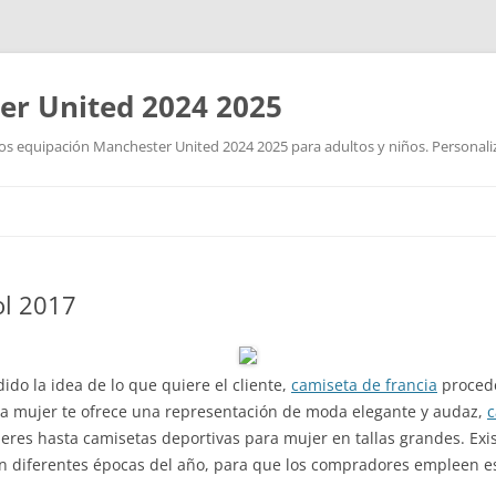
r United 2024 2025
 equipación Manchester United 2024 2025 para adultos y niños. Personalizad
Saltar
al
contenido
ol 2017
do la idea de lo que quiere el cliente,
camiseta de francia
procede
ra mujer te ofrece una representación de moda elegante y audaz,
c
res hasta camisetas deportivas para mujer en tallas grandes. Ex
n diferentes épocas del año, para que los compradores empleen es