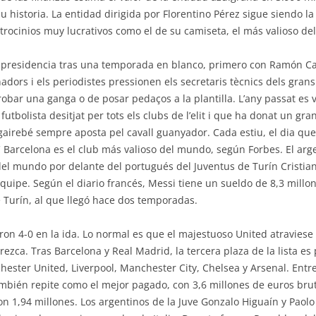
u historia. La entidad dirigida por Florentino Pérez sigue siendo 
rocinios muy lucrativos como el de su camiseta, el más valioso del
la presidencia tras una temporada en blanco, primero con Ramón C
nadors i els periodistes pressionen els secretaris tècnics dels gran
robar una ganga o de posar pedaços a la plantilla. L’any passat es 
 futbolista desitjat per tots els clubs de l’elit i que ha donat un 
 gairebé sempre aposta pel cavall guanyador. Cada estiu, el dia que 
FC Barcelona es el club más valioso del mundo, según Forbes. El arg
el mundo por delante del portugués del Juventus de Turín Cristian
Équipe. Según el diario francés, Messi tiene un sueldo de 8,3 millo
e Turín, al que llegó hace dos temporadas.
aron 4-0 en la ida. Lo normal es que el majestuoso United atravies
ezca. Tras Barcelona y Real Madrid, la tercera plaza de la lista e
hester United, Liverpool, Manchester City, Chelsea y Arsenal. Entre
mbién repite como el mejor pagado, con 3,6 millones de euros brut
n 1,94 millones. Los argentinos de la Juve Gonzalo Higuaín y Paolo