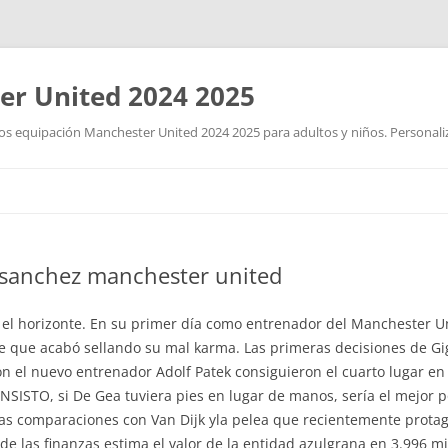
r United 2024 2025
 equipación Manchester United 2024 2025 para adultos y niños. Personalizad
Saltar
al
contenido
 sanchez manchester united
el horizonte. En su primer día como entrenador del Manchester U
 que acabó sellando su mal karma. Las primeras decisiones de G
on el nuevo entrenador Adolf Patek consiguieron el cuarto lugar e
SISTO, si De Gea tuviera pies en lugar de manos, sería el mejor port
, las comparaciones con Van Dijk yla pelea que recientemente prot
de las finanzas estima el valor de la entidad azulgrana en 3.996 mi