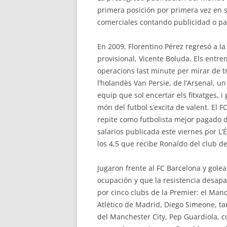
primera posición por primera vez en s
comerciales contando publicidad o pat
En 2009, Florentino Pérez regresó a 
provisional, Vicente Boluda. Els entre
operacions last minute per mirar de t
l’holandès Van Persie, de l’Arsenal, un
equip que sol encertar els fitxatges, i
món del futbol s’excita de valent. El 
repite como futbolista mejor pagado d
salarios publicada este viernes por L’
los 4,5 que recibe Ronaldo del club d
Jugaron frente al FC Barcelona y gole
ocupación y que la resistencia desapar
por cinco clubs de la Premier: el Manc
Atlético de Madrid, Diego Simeone, ta
del Manchester City, Pep Guardiola, co