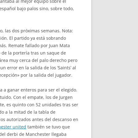
lantaba al mejor equipo sobre el
español bajo palos sino, sobre todo,
o, las dos próximas semanas. Nota:
ción. El partido ya está sobrando
 más. Remate fallado por Juan Mata
 de la portería tras un saque de
 área muy cerca del palo derecho pero
 error en la salida de los ‘Saints’ al
ecepción» por la salida del jugador.
a a ganar enteros para ser el elegido.
ituido. Con el empate, los de Jurgen
rte, es quinto con 52 unidades tras ser
o a la mitad de la tabla de
bios autorizados antes del descanso en
ester united
también se tuvo que
 del derbi de Manchester llegaba