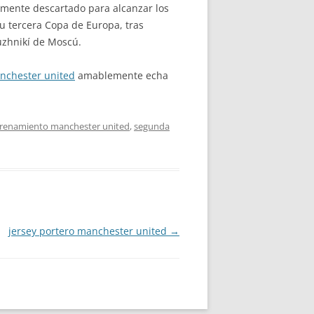
amente descartado para alcanzar los
u tercera Copa de Europa, tras
Luzhnikí de Moscú.
nchester united
amablemente echa
trenamiento manchester united
,
segunda
jersey portero manchester united
→