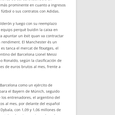
la más prominente en cuanto a ingresos
 fútbol o sus contratos con Adidas.
alderón y luego con su reemplazo
s equips perquè buidin la caixa en
va apuntar un èxit quan va contractar
gran rendiment. El Manchester és un
es tanca el mercat de fitxatges, el
entino del Barcelona Lionel Messi
o Ronaldo, según la clasificación de
nes de euros brutos al mes, frente a
e Barcelona como un ejército de
s para el Bayern de Múnich, seguido
 los entrenadores, el argentino del
os al mes, por delante del español
 Dybala, con 1,09 y 1,06 millones de