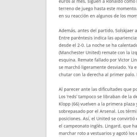
euros al mes, siguen a Ronaldo como l
terreno de juego hasta este momento. 
en su reacción en algunos de los mom
Además, antes del partido, Solskjaer
Entre paréntesis indica las apariencia
desde el 2-0. La noche se ha calentad
(Manchester United) remate con la izq
esquina. Remate fallado por Victor L
se marchó ligeramente desviado. Ya en 
chutar con la derecha al primer palo. 
Al parecer ante las dificultades que p
Los ‘reds’ tampoco se libraban de la d
Klopp (66) vuelven a la primera plaza 
sobrepasado por el Arsenal. Los térmi
posiciones. Así, el United se convirt
el campeonato inglés. Lingard, que ha
marchar roto a vestuarios y agotó los