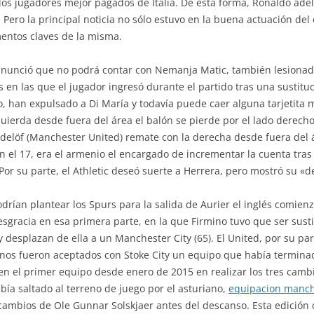
os jugadores mejor pagados de Italia. De esta forma, Ronaldo ade
Pero la principal noticia no sólo estuvo en la buena actuación del 
entos claves de la misma.
 anunció que no podrá contar con Nemanja Matic, también lesionad
s en las que el jugador ingresó durante el partido tras una sustitu
o, han expulsado a Di María y todavía puede caer alguna tarjetita
uierda desde fuera del área el balón se pierde por el lado derecho
indelöf (Manchester United) remate con la derecha desde fuera del
el 17, era el armenio el encargado de incrementar la cuenta tras un
Por su parte, el Athletic deseó suerte a Herrera, pero mostró su «d
odrían plantear los Spurs para la salida de Aurier el inglés comienz
esgracia en esa primera parte, en la que Firmino tuvo que ser sust
y desplazan de ella a un Manchester City (65). El United, por su pa
nos fueron aceptados con Stoke City un equipo que había terminad
ió en el primer equipo desde enero de 2015 en realizar los tres cam
bía saltado al terreno de juego por el asturiano,
equipacion manch
 cambios de Ole Gunnar Solskjaer antes del descanso. Esta edición