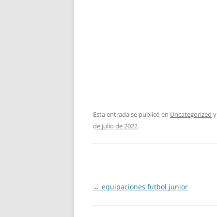
Esta entrada se publicó en
Uncategorized
y
de julio de 2022
.
Navegación
←
equipaciones futbol junior
de
entradas