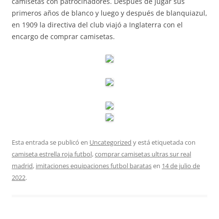
camisetas con patrocinadores. Después de jugar sus
primeros años de blanco y luego y después de blanquiazul,
en 1909 la directiva del club viajó a Inglaterra con el
encargo de comprar camisetas.
Esta entrada se publicó en
Uncategorized
y está etiquetada con
camiseta estrella roja futbol
,
comprar camisetas ultras sur real
madrid
,
imitaciones equipaciones futbol baratas
en
14 de julio de
2022
.