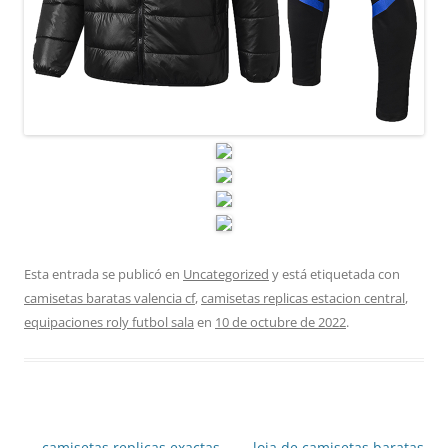
Esta entrada se publicó en
Uncategorized
y está etiquetada con
camisetas baratas valencia cf
,
camisetas replicas estacion central
,
equipaciones roly futbol sala
en
10 de octubre de 2022
.
Navegación
←
camisetas replicas exactas
loja de camisetas baratas