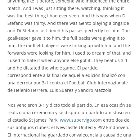
anything like it before, someone who influenced the entire
match. And I was just sitting there, watching, thinking it
was the best thing I had ever seen. And this was when Di
Stefano was thirty. And there was Gento playing alongside
and Di Stefano just timed his passes perfectly for him. The
goalkeeper gave it to him, the full backs were giving it to
him, the midfield players were linking up with him and the
forwards were looking for him. I used to dream of that, and
I used to hate it when anyone else got it. They beat us 3-1
and he dictated the whole game. El partido,
correspondiente a la final de aquella edición finalizó con
una derrota por 3-1 contra el Football Club Internazionale
de Helenio Herrera, Luis Suárez y Sandro Mazzola.
Nos vencieron 3-1 y dictó todo el partido. En esa ocasión se
realizó una ceremonia y se disputó un partido amistoso en
el estadio St James’ Park,
www.supervigo.com
entre dos de
sus antiguos clubes: el Newcastle United y PSV Eindhoven.
El internacional ha guardado convalecencia a causa de una