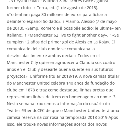
1-3 Crystal Palace: Wilfried Zaha scores twice against
former club». ↑ Terra, ed. (1 de agosto de 2013).
«Tottenham paga 30 millones de euros para fichar a
delantero español Soldado». ↑ Alaimo, Alessio (7 de mayo
de 2013). «Samp, Romero e il possibile addio: le ultime» (en
italiano). ↑ «Manchester 62 live to fight another day». ↑ «Se
cumplen 12 años del primer gol de Alexis en La Roja». El
comunicado del club donde se comunicaba la
desvinculación entre ambos decía: » Todos en el
Manchester City quieren agradecer a Claudio sus cuatro
años en el Club y desearle buena suerte en sus futuros
proyectos». Uniforme titular 2018/19. A nova camisa titular
do Manchester United celebra 140 anos da fundação do
clube em 1878 e traz como destaque, linhas pretas que
representam linhas de trem em homenagem ao nome. 3.
Nesta semana trouxemos a informação do usuário do
Twitter @hendoCFC de que o Manchester United terá uma
camisa reserva na cor rosa na temporada 2018-2019.Após
isso, ele trouxe novas informações acerca dos novos