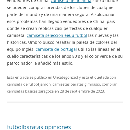
vendedores de China,
camiseta de holanda
sitio a donde
se pueden comprar prendas de los clubes de cualquier
parte del mundo y de una manera segura. A solucionar
esos problemas han llegado vendedores de China, país
donde se crean réplicas casi perfectas de cualquier
camiseta,
camiseta seleccion eeuu futbol
las nuevas y las
históricas. Umbro buscó resaltar la paleta de colores del
equipo Inglés,
camiseta de portugal
utilizó las líneas en el
cuello características de los años 80´s y el color verde de su
patrocinador le añadió más estilo.
Esta entrada se publicó en
Uncategorized
y está etiquetada con
camiseta de futbol jamon
,
camisetas baratas gimnasio
,
comprar
camisetas basicas zaragoza
en
28 de septiembre de 2023
.
futbolbaratas opiniones