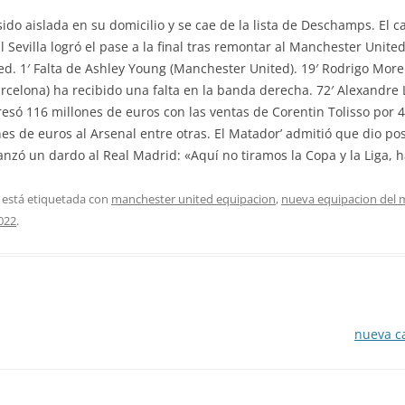
sido aislada en su domicilio y se cae de la lista de Deschamps. El 
l Sevilla logró el pase a la final tras remontar al Manchester United.
d. 1′ Falta de Ashley Young (Manchester United). 19′ Rodrigo Moren
arcelona) ha recibido una falta en la banda derecha. 72′ Alexandre 
ngresó 116 millones de euros con las ventas de Corentin Tolisso por
nes de euros al Arsenal entre otras. El Matador’ admitió que dio p
nzó un dardo al Real Madrid: «Aquí no tiramos la Copa y la Liga, 
 está etiquetada con
manchester united equipacion
,
nueva equipacion del 
022
.
nueva c