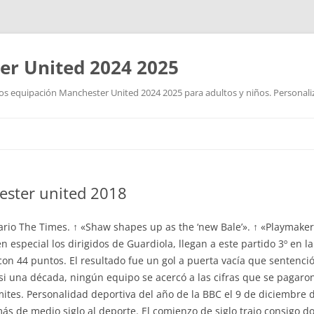
r United 2024 2025
 equipación Manchester United 2024 2025 para adultos y niños. Personalizad
Saltar
al
contenido
ester united 2018
iario The Times. ↑ «Shaw shapes up as the ‘new Bale’». ↑ «Playmak
 especial los dirigidos de Guardiola, llegan a este partido 3º en l
 con 44 puntos. El resultado fue un gol a puerta vacía que sentenci
si una década, ningún equipo se acercó a las cifras que se pagaron
ites. Personalidad deportiva del año de la BBC el 9 de diciembre d
más de medio siglo al deporte. El comienzo de siglo trajo consigo 