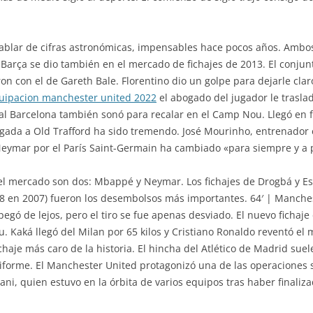
hablar de cifras astronómicas, impensables hace pocos años. Ambos 
Barça se dio también en el mercado de fichajes de 2013. El conjunt
on con el de Gareth Bale. Florentino dio un golpe para dejarle cl
uipacion manchester united 2022
el abogado del jugador le trasla
al Barcelona también sonó para recalar en el Camp Nou. Llegó en 
egada a Old Trafford ha sido tremendo. José Mourinho, entrenador 
 Neymar por el París Saint-Germain ha cambiado «para siempre y a 
el mercado son dos: Mbappé y Neymar. Los fichajes de Drogbá y Ess
 (38 en 2007) fueron los desembolsos más importantes. 64′ | Manche
pegó de lejos, pero el tiro se fue apenas desviado. El nuevo ficha
u. Kaká llegó del Milan por 65 kilos y Cristiano Ronaldo reventó e
chaje más caro de la historia. El hincha del Atlético de Madrid sue
niforme. El Manchester United protagonizó una de las operaciones 
ani, quien estuvo en la órbita de varios equipos tras haber finaliza