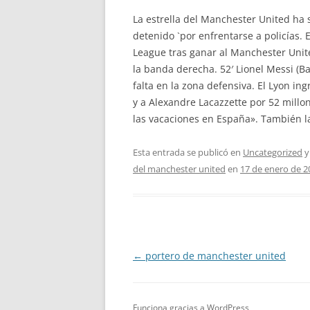
La estrella del Manchester United ha 
detenido `por enfrentarse a policías. E
League tras ganar al Manchester Unite
la banda derecha. 52′ Lionel Messi (B
falta en la zona defensiva. El Lyon i
y a Alexandre Lacazzette por 52 millo
las vacaciones en España». También la
Esta entrada se publicó en
Uncategorized
y
del manchester united
en
17 de enero de 2
Navegación
←
portero de manchester united
de
entradas
Funciona gracias a WordPress