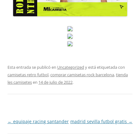
Esta entrada se publicó en
Uncategorized
y está etiquetada con
camisetas retro futbol
,
comprar camisetas rock barcelona
,
tienda
les camisetes
en
14 de julio de 2022
.
Navegación
←
equipaje racing santander
madrid sevilla futbol gratis
→
de
entradas