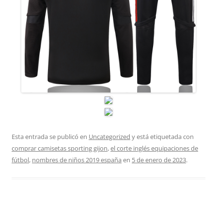
Esta entrada se publicó en
Uncategorized
y está etiquetada con
comprar camisetas sporting gijon
,
el corte inglés equipaciones de
fútbol
,
nombres de niños 2019 españa
en
5 de enero de 2023
.